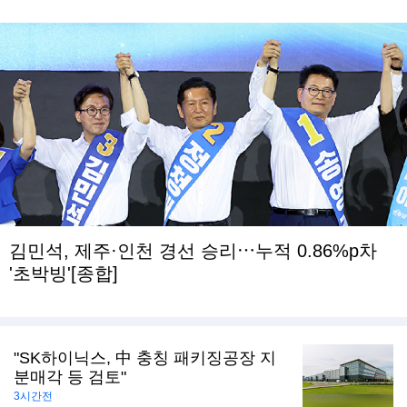
김민석, 제주·인천 경선 승리⋯누적 0.86%p차
'초박빙'[종합]
"SK하이닉스, 中 충칭 패키징공장 지
분매각 등 검토"
3시간전