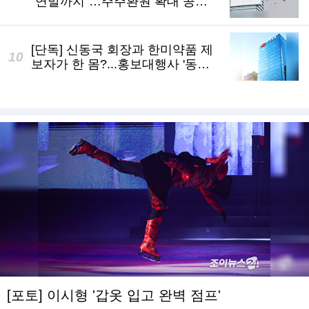
"연말까지"…주주환원 확대 공식
화
[단독] 신동국 회장과 한미약품 제
보자가 한 몸?...홍보대행사 '동일
업체' 논란
[포토] 이시형 '갑옷 입고 완벽 점프'