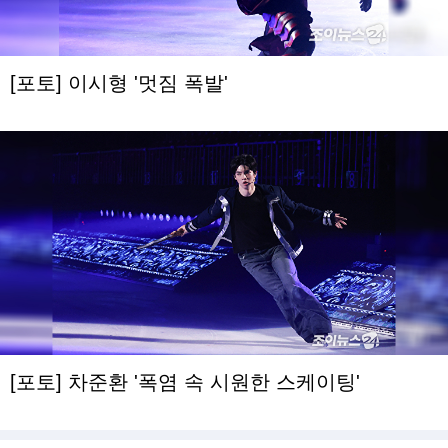
[포토] 이시형 '멋짐 폭발'
[포토] 차준환 '폭염 속 시원한 스케이팅'