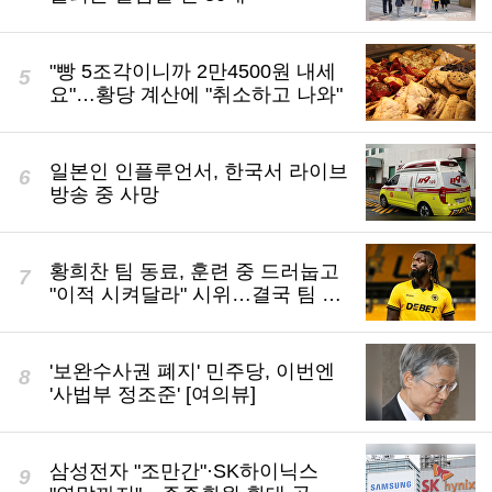
"빵 5조각이니까 2만4500원 내세
요"…황당 계산에 "취소하고 나와"
일본인 인플루언서, 한국서 라이브
방송 중 사망
황희찬 팀 동료, 훈련 중 드러눕고
"이적 시켜달라" 시위…결국 팀 훈
련까지 취소
'보완수사권 폐지' 민주당, 이번엔
'사법부 정조준' [여의뷰]
삼성전자 "조만간"·SK하이닉스