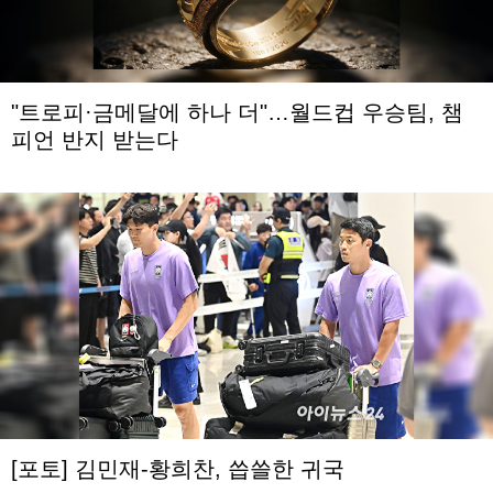
"트로피·금메달에 하나 더"…월드컵 우승팀, 챔
피언 반지 받는다
[포토] 김민재-황희찬, 씁쓸한 귀국