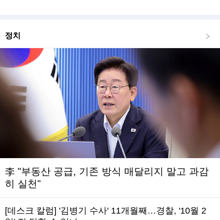
정치
李 "부동산 공급, 기존 방식 매달리지 말고 과감
히 실천"
[데스크 칼럼] '김병기 수사' 11개월째…경찰, '10월 2