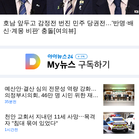
호남 앞두고 감정전 번진 민주 당권전…'반명·배
신·계몽 비판' 충돌[여의뷰]
예산안·결산 심의 전문성 역량 강화…
의정부시의회, 46만 명 시민 위한 재정
감시 본격화
35분전
천안 교회서 지내던 11세 사망⋯목격
자 "침대 묶여 있었다"
1시간전