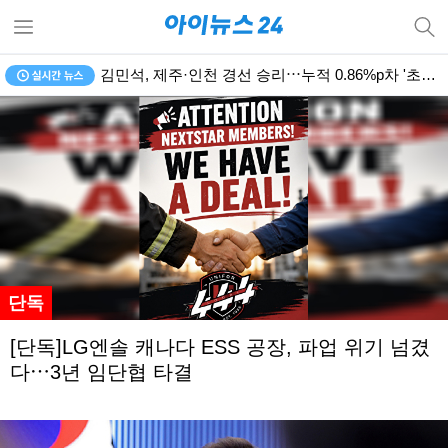
1236회 로또 1등 11명⋯당첨금 각 24억4192만원
단독
[단독]LG엔솔 캐나다 ESS 공장, 파업 위기 넘겼
다⋯3년 임단협 타결