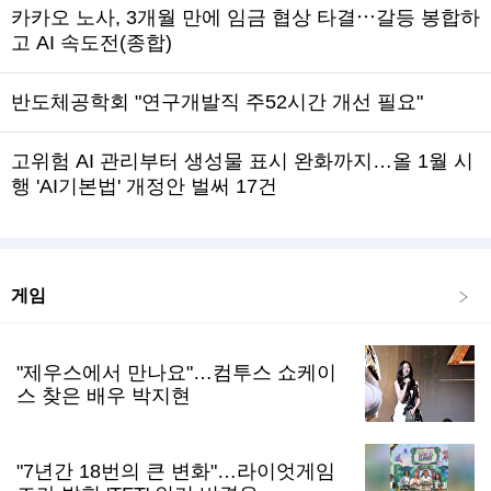
카카오 노사, 3개월 만에 임금 협상 타결⋯갈등 봉합하
고 AI 속도전(종합)
반도체공학회 "연구개발직 주52시간 개선 필요"
고위험 AI 관리부터 생성물 표시 완화까지…올 1월 시
행 'AI기본법' 개정안 벌써 17건
게임
"제우스에서 만나요"…컴투스 쇼케이
스 찾은 배우 박지현
"7년간 18번의 큰 변화"…라이엇게임