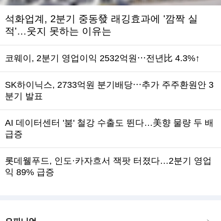
석화업계, 2분기 중동發 래깅효과에 '깜짝 실
적'…웃지 못하는 이유는
코웨이, 2분기 영업이익 2532억원⋯전년比 4.3%↑
SK하이닉스, 2733억원 분기배당⋯추가 주주환원안 3
분기 발표
AI 데이터센터 '붐' 철강 수출도 뛴다…美향 물량 두 배
급증
롯데웰푸드, 인도·카자흐서 잭팟 터졌다…2분기 영업
익 89% 급증