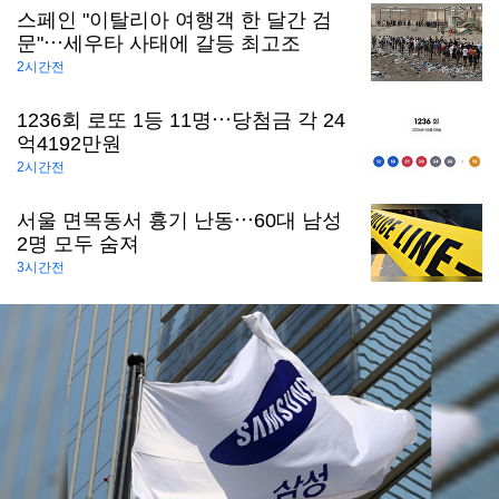
스페인 "이탈리아 여행객 한 달간 검
문"⋯세우타 사태에 갈등 최고조
2시간전
1236회 로또 1등 11명⋯당첨금 각 24
억4192만원
2시간전
서울 면목동서 흉기 난동⋯60대 남성
2명 모두 숨져
3시간전