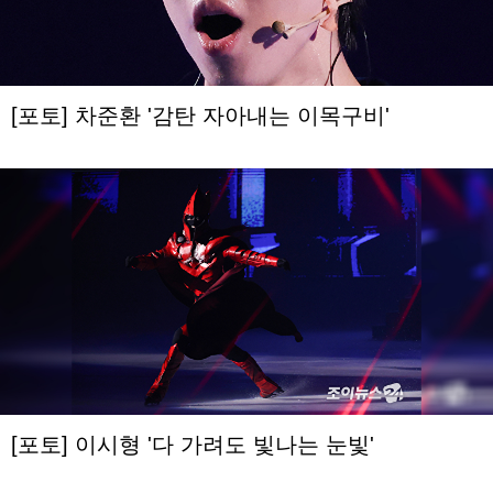
[포토] 차준환 '감탄 자아내는 이목구비'
[포토] 이시형 '다 가려도 빛나는 눈빛'