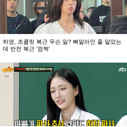
하영, 초콜릿 복근 무슨 일? 뼈말라인 줄 알았는
데 반전 복근 '깜짝'