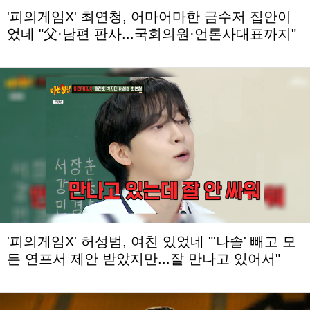
'피의게임X' 최연청, 어마어마한 금수저 집안이
었네 "父·남편 판사...국회의원·언론사대표까지"
'피의게임X' 허성범, 여친 있었네 "'나솔' 빼고 모
든 연프서 제안 받았지만...잘 만나고 있어서"