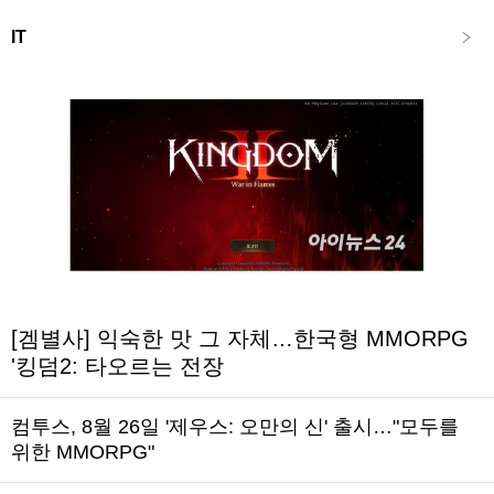
IT
[겜별사] 익숙한 맛 그 자체…한국형 MMORPG
'킹덤2: 타오르는 전장
컴투스, 8월 26일 '제우스: 오만의 신' 출시…"모두를
위한 MMORPG"