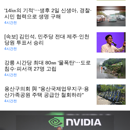
'14㎞의 기적'⋯생후 2일 신생아, 경찰·
시민 협력으로 생명 구해
4시간전
[속보] 김민석, 민주당 전대 제주·인천
당원 투표서 승리
4시간전
강릉 시간당 최대 80㎜ '물폭탄'⋯도로
침수·피서객 27명 고립
4시간전
용산구의회 與 "용산국제업무지구·용
산가족공원 주택 공급안 철회하라"
4시간전