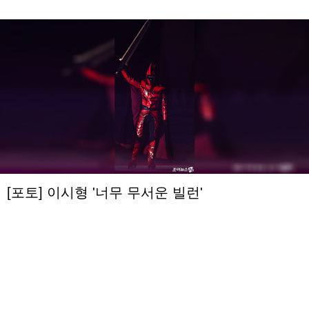
[포토] 이시형 '너무 무서운 빌런'