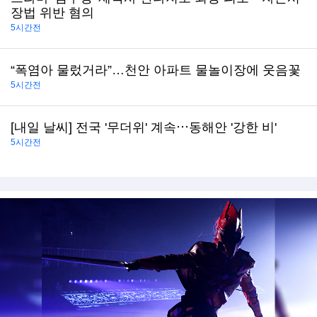
장법 위반 혐의
5시간전
“폭염아 물렀거라”…천안 아파트 물놀이장에 웃음꽃
5시간전
[내일 날씨] 전국 '무더위' 계속⋯동해안 '강한 비'
5시간전