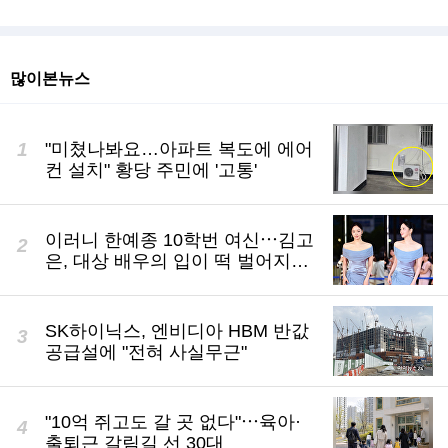
많이본뉴스
"미쳤나봐요…아파트 복도에 에어
컨 설치" 황당 주민에 '고통'
이러니 한예종 10학번 여신⋯김고
은, 대상 배우의 입이 떡 벌어지는
실물 미모 [엔터포커싱]
SK하이닉스, 엔비디아 HBM 반값
공급설에 "전혀 사실무근"
"10억 쥐고도 갈 곳 없다"⋯육아·
출퇴근 갈림길 선 30대