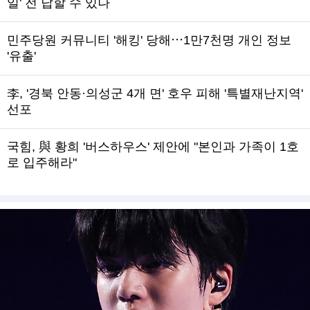
일' 전 답할 수 있나
민주당원 커뮤니티 '해킹' 당해⋯1만7천명 개인 정보
'유출'
李, '경북 안동·의성군 4개 면' 호우 피해 '특별재난지역'
선포
국힘, 與 황희 '버스하우스' 제안에 "본인과 가족이 1호
로 입주해라"