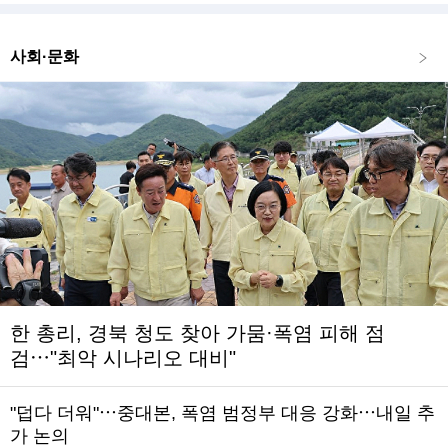
사회·문화
한 총리, 경북 청도 찾아 가뭄·폭염 피해 점
검⋯"최악 시나리오 대비"
"덥다 더워"⋯중대본, 폭염 범정부 대응 강화⋯내일 추
가 논의