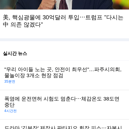
美, 핵심광물에 30억달러 투입⋯트럼프 "다시는
中 의존 않겠다"
실시간 뉴스
"우리 아이들 노는 곳, 안전이 최우선"…파주시의회,
물놀이장 3개소 현장 점검
35분전
폭염에 운전면허 시험도 멈춘다⋯체감온도 38도면
중단
4시간전
드라마 '김부장' 제작사 판타지오 회장 피소⋯자본시