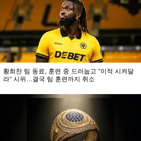
황희찬 팀 동료, 훈련 중 드러눕고 "이적 시켜달
라" 시위…결국 팀 훈련까지 취소