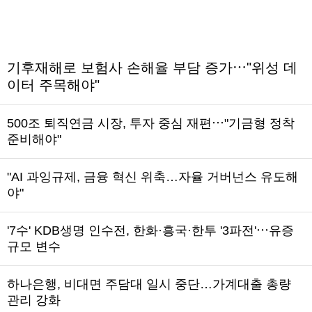
기후재해로 보험사 손해율 부담 증가⋯"위성 데
이터 주목해야"
500조 퇴직연금 시장, 투자 중심 재편⋯"기금형 정착
준비해야"
"AI 과잉규제, 금융 혁신 위축…자율 거버넌스 유도해
야"
'7수' KDB생명 인수전, 한화·흥국·한투 '3파전'⋯유증
규모 변수
하나은행, 비대면 주담대 일시 중단…가계대출 총량
관리 강화