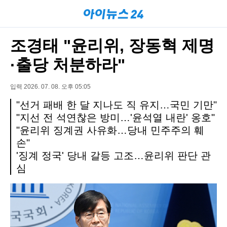
조경태 "윤리위, 장동혁 제명
·출당 처분하라"
입력 2026. 07. 08. 오후 05:05
"선거 패배 한 달 지나도 직 유지…국민 기만"
"지선 전 석연찮은 방미…'윤석열 내란' 옹호"
"윤리위 징계권 사유화…당내 민주주의 훼
손"
'징계 정국' 당내 갈등 고조…윤리위 판단 관
심