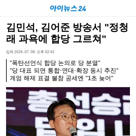
김민석, 김어준 방송서 "정청
래 과욕에 합당 그르쳐"
입력 2026. 07. 08. 오후 02:42
"폭탄선언식 합당 논의로 당 분열"
"당 대표 되면 통합·연대·확장 동시 추진"
계엄 해제 표결 불참 공세엔 "1초 늦어"