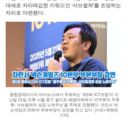
대세로 자리매김한 키워드인 '서브컬쳐'를 조망하는
자리로 마련됐다.
종합경제미디어 아이뉴스24가 주최하는 '제5회 ICT포럼'이 지
난달 21일 오후 서울 중구 을지로 페럼타워에서 '비주류의 주류
화: 서브컬쳐의 성공 노하우는'을 주제로 진행됐다. 차민서 넥
슨게임즈 IO본부 부본부장이 강연을 하고 있다. [사진=곽영래
기자]