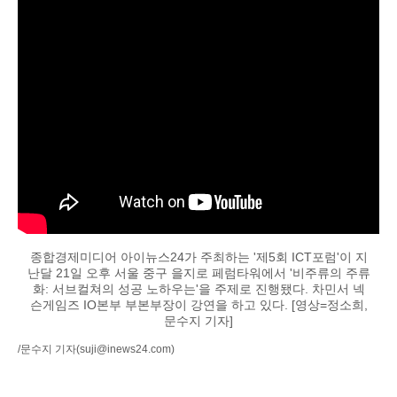
종합경제미디어 아이뉴스24가 주최하는 '제5회 ICT포럼'이 지
난달 21일 오후 서울 중구 을지로 페럼타워에서 '비주류의 주류
화: 서브컬쳐의 성공 노하우는'을 주제로 진행됐다. 차민서 넥
슨게임즈 IO본부 부본부장이 강연을 하고 있다. [영상=정소희,
문수지 기자]
/문수지 기자
(suji@inews24.com)