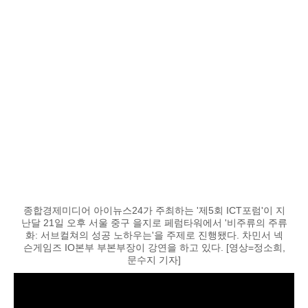
종합경제미디어 아이뉴스24가 주최하는 '제5회 ICT포럼'이 지
난달 21일 오후 서울 중구 을지로 페럼타워에서 '비주류의 주류
화: 서브컬쳐의 성공 노하우는'을 주제로 진행됐다. 차민서 넥
슨게임즈 IO본부 부본부장이 강연을 하고 있다. [영상=정소희,
문수지 기자]