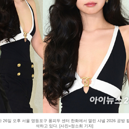
 26일 오후 서울 영등포구 퐁피두 센터 한화에서 열린 샤넬 2026 공방 
석하고 있다. [사진=정소희 기자]