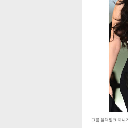
그룹 블랙핑크 제니가