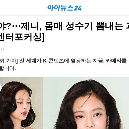
?⋯제니, 몸매 성수기 뽐내는 
[엔터포커싱]
:00
희 기자]
전 세계가 K-콘텐츠에 열광하는 지금, 카메라를
합니다.